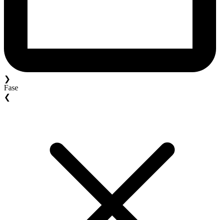
❯
Fase
❮