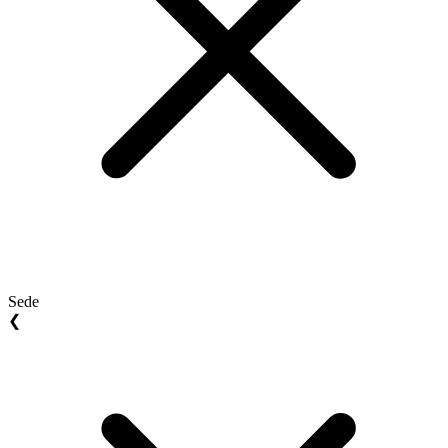
Sede
❮