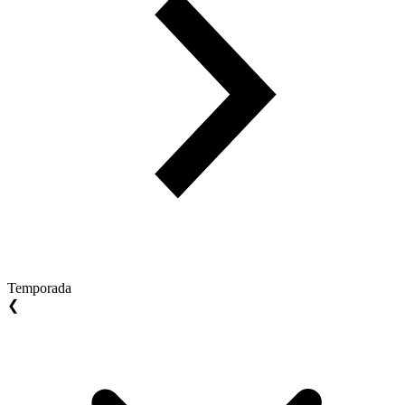
Temporada
❮