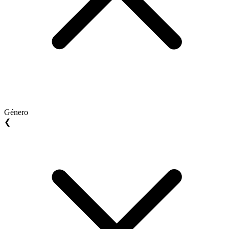
Género
❮