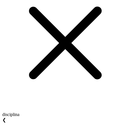
disciplina
❮