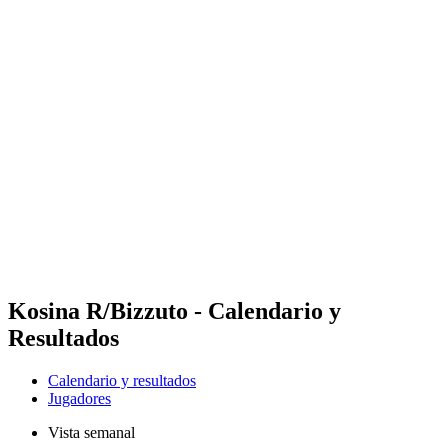
Futures
Futures - Karpacz, POL - 2026
Futures - Karpacz, POL - 2026
Volver al inicio del BPT
Dónde ver
Equipos
Calendario y resultados
Posiciones
Kosina R/Bizzuto - Calendario y
Resultados
Calendario y resultados
Jugadores
Vista semanal