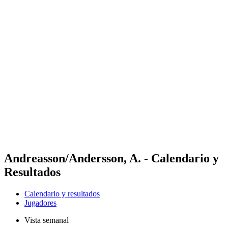
Futures
Futures - Karpacz, POL - 2026
Futures - Karpacz, POL - 2026
Volver al inicio del BPT
Dónde ver
Equipos
Calendario y resultados
Posiciones
Andreasson/Andersson, A. - Calendario y
Resultados
Calendario y resultados
Jugadores
Vista semanal