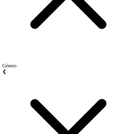
Género
❮