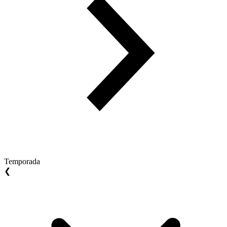
Temporada
❮