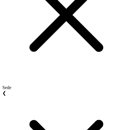
Sede
❮