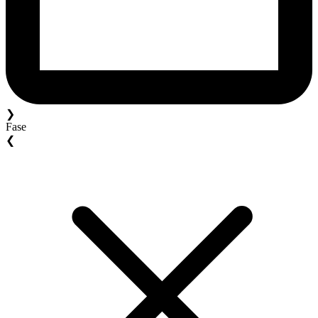
❯
Fase
❮