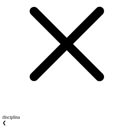
disciplina
❮