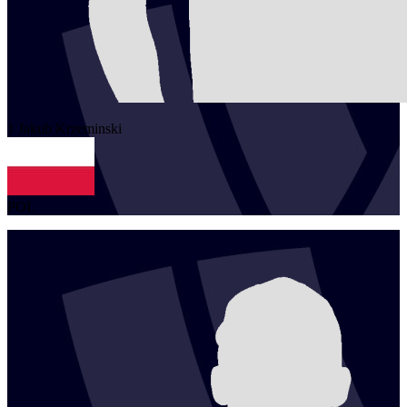
1
Jakub
Krzeminski
POL