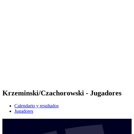
Futures
Futures - Karpacz, POL - 2026
Futures - Karpacz, POL - 2026
Volver al inicio del BPT
Dónde ver
Equipos
Calendario y resultados
Posiciones
Krzeminski/Czachorowski - Jugadores
Calendario y resultados
Jugadores