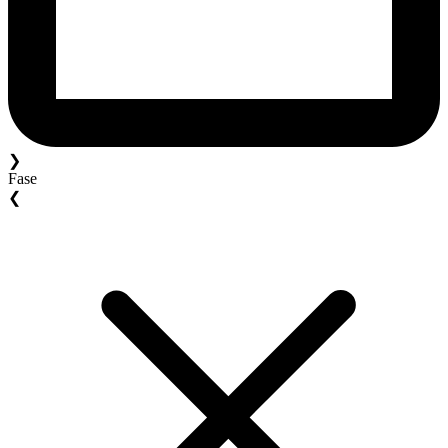
❯
Fase
❮