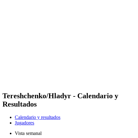
Futures
Futures - Karpacz, POL - 2026
Futures - Karpacz, POL - 2026
Volver al inicio del BPT
Dónde ver
Equipos
Calendario y resultados
Posiciones
Tereshchenko/Hladyr - Calendario y
Resultados
Calendario y resultados
Jugadores
Vista semanal