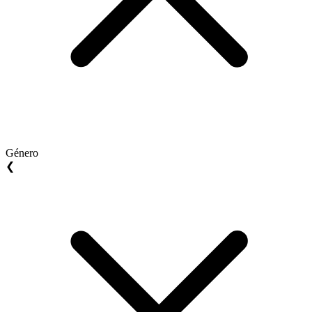
Género
❮