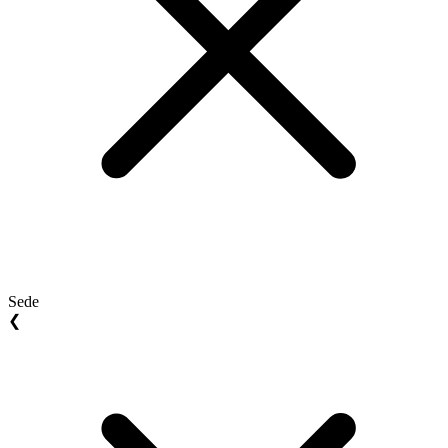
Sede
❮