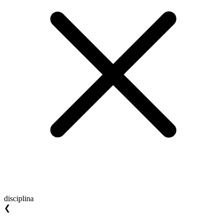
disciplina
❮