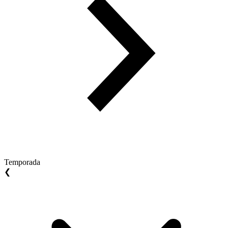
Temporada
❮