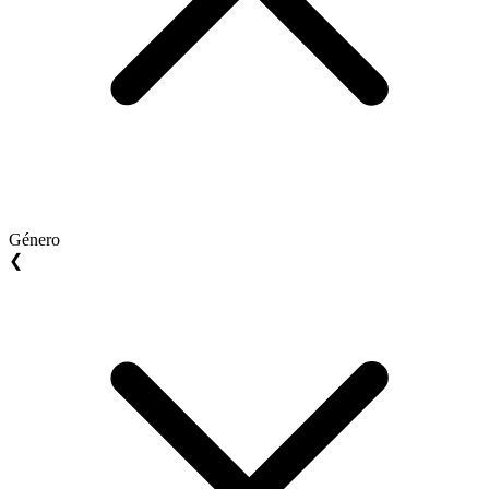
Género
❮