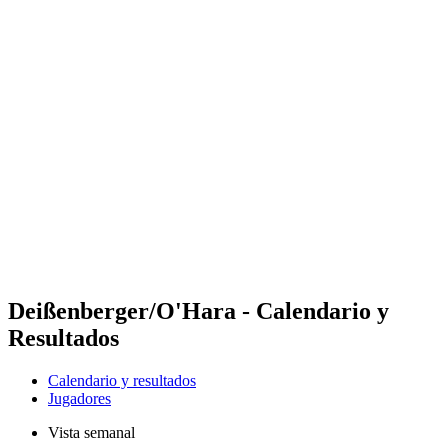
Futures
Futures - Jurmala, LAT - 2026
Futures - Jurmala, LAT - 2026
Volver al inicio del BPT
Dónde ver
Equipos
Calendario y resultados
Posiciones
Deißenberger/O'Hara - Calendario y
Resultados
Calendario y resultados
Jugadores
Vista semanal