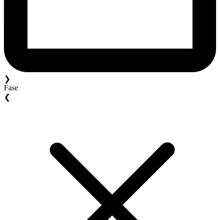
❯
Fase
❮