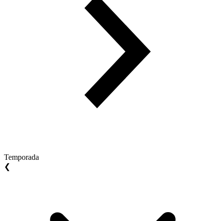
Temporada
❮