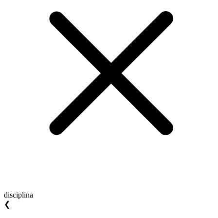
disciplina
❮