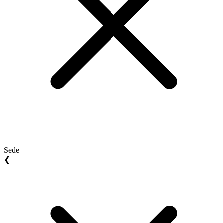
Sede
❮