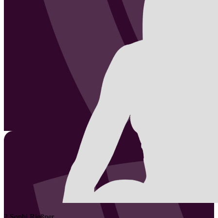
2
Sophi
Rießner