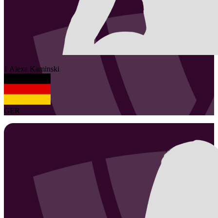
1
Alexa
Kaminski
GER