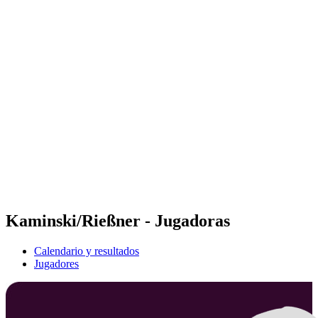
Futures
Futures - Jurmala, LAT - 2026
Futures - Jurmala, LAT - 2026
Volver al inicio del BPT
Dónde ver
Equipos
Calendario y resultados
Posiciones
Kaminski/Rießner - Jugadoras
Calendario y resultados
Jugadores