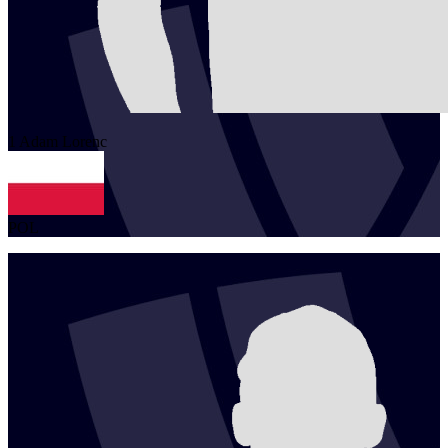
1
Adam
Lorenc
POL