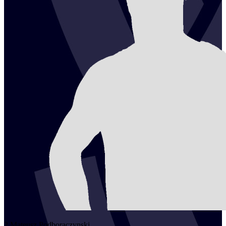
2
Mateusz
Podboraczynski