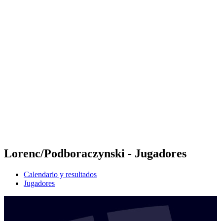
Futures
Futures - Jurmala, LAT - 2026
Futures - Jurmala, LAT - 2026
Volver al inicio del BPT
Dónde ver
Equipos
Calendario y resultados
Posiciones
Lorenc/Podboraczynski - Jugadores
Calendario y resultados
Jugadores