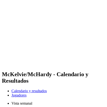
Futures
Futures - Jurmala, LAT - 2026
Futures - Jurmala, LAT - 2026
Volver al inicio del BPT
Dónde ver
Equipos
Calendario y resultados
Posiciones
McKelvie/McHardy - Calendario y
Resultados
Calendario y resultados
Jugadores
Vista semanal