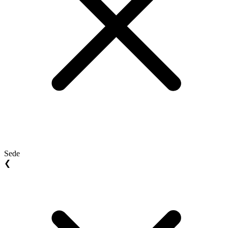
Sede
❮