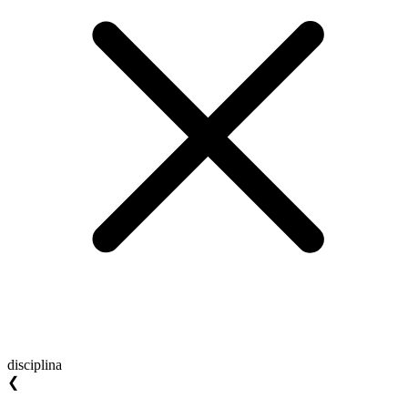
disciplina
❮