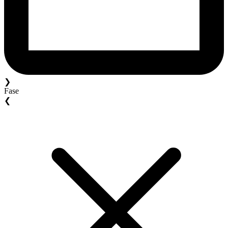
❯
Fase
❮