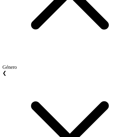
Género
❮