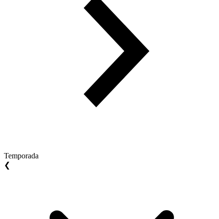
Temporada
❮