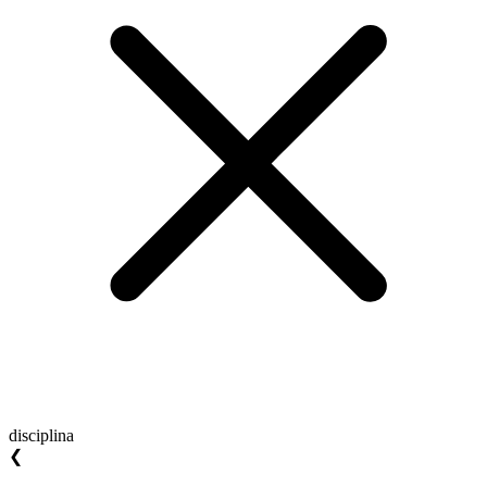
disciplina
❮