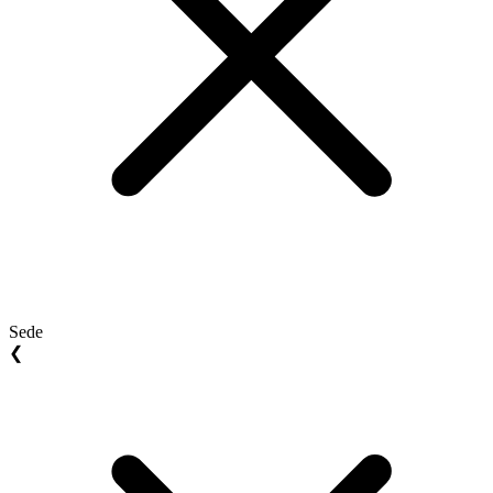
Sede
❮