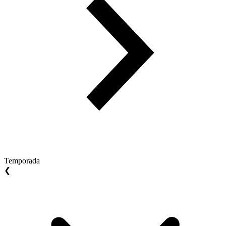
Temporada
❮