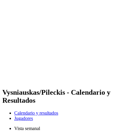
Futures
Futures - Jurmala, LAT - 2026
Futures - Jurmala, LAT - 2026
Volver al inicio del BPT
Dónde ver
Equipos
Calendario y resultados
Posiciones
Vysniauskas/Pileckis - Calendario y
Resultados
Calendario y resultados
Jugadores
Vista semanal