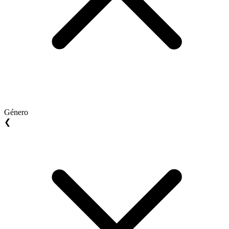
Género
❮