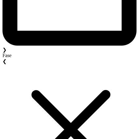
❯
Fase
❮