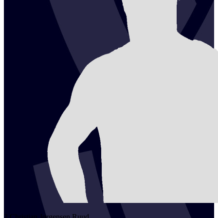
2
Christian Jørgensen
Ruud