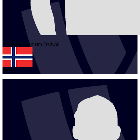
1
Håvard Kjærheim
Fredwall
NOR