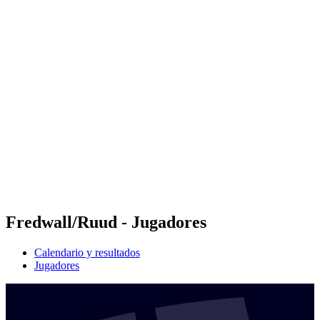
Futures
Futures - Jurmala, LAT - 2026
Futures - Jurmala, LAT - 2026
Volver al inicio del BPT
Dónde ver
Equipos
Calendario y resultados
Posiciones
Fredwall/Ruud - Jugadores
Calendario y resultados
Jugadores