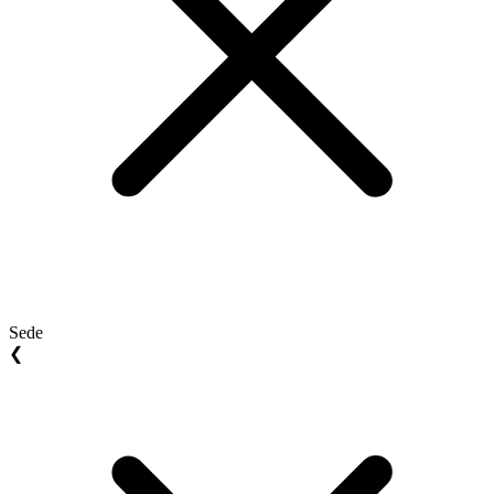
Sede
❮