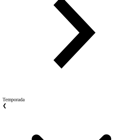
Temporada
❮