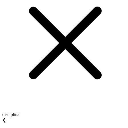
disciplina
❮