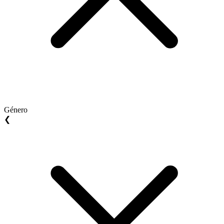
Género
❮