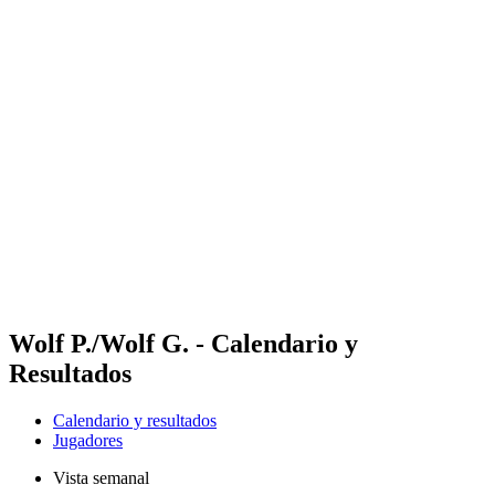
Futures
Futures - Jurmala, LAT - 2026
Futures - Jurmala, LAT - 2026
Volver al inicio del BPT
Dónde ver
Equipos
Calendario y resultados
Posiciones
Wolf P./Wolf G. - Calendario y
Resultados
Calendario y resultados
Jugadores
Vista semanal