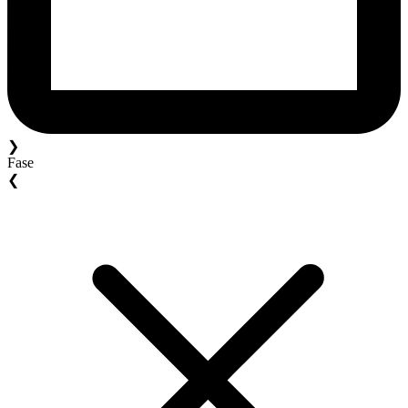
❯
Fase
❮