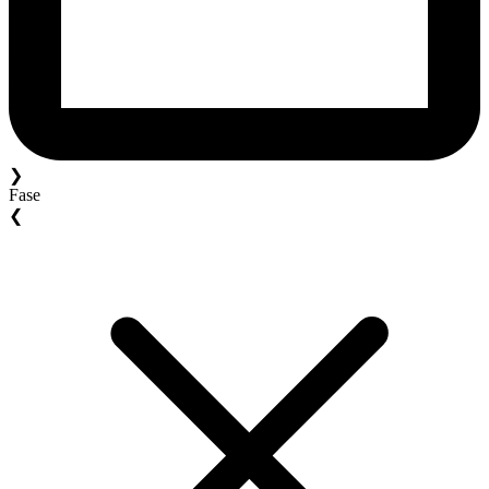
❯
Fase
❮