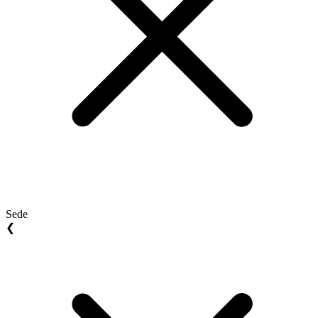
Sede
❮