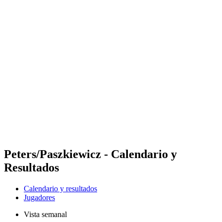
Futures
Futures - Jurmala, LAT - 2026
Futures - Jurmala, LAT - 2026
Volver al inicio del BPT
Dónde ver
Equipos
Calendario y resultados
Posiciones
Peters/Paszkiewicz - Calendario y
Resultados
Calendario y resultados
Jugadores
Vista semanal