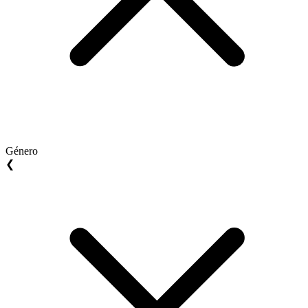
Género
❮