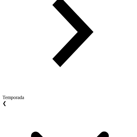
Temporada
❮