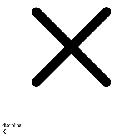
disciplina
❮