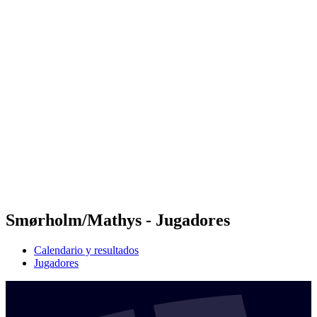
Futures
Futures - Jurmala, LAT - 2026
Futures - Jurmala, LAT - 2026
Volver al inicio del BPT
Dónde ver
Equipos
Calendario y resultados
Posiciones
Smørholm/Mathys - Jugadores
Calendario y resultados
Jugadores