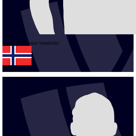
1
Mathias Damian
Smørholm
NOR