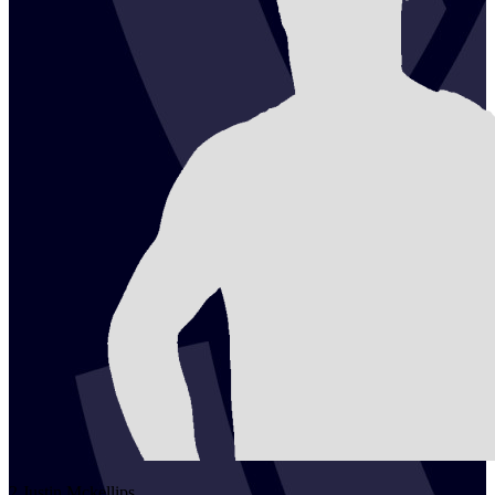
2
Justin
Mckellips