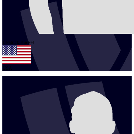
1
Patrick
Buckel
USA