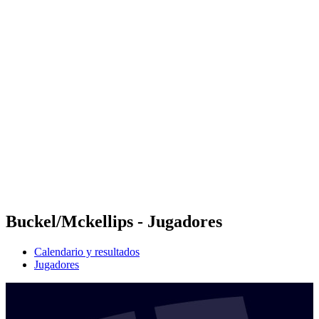
Futures
Futures - Jurmala, LAT - 2026
Futures - Jurmala, LAT - 2026
Volver al inicio del BPT
Dónde ver
Equipos
Calendario y resultados
Posiciones
Buckel/Mckellips - Jugadores
Calendario y resultados
Jugadores