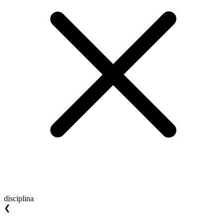
disciplina
❮