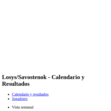
Futures
Futures - Jurmala, LAT - 2026
Futures - Jurmala, LAT - 2026
Volver al inicio del BPT
Dónde ver
Equipos
Calendario y resultados
Posiciones
Losys/Savostenok - Calendario y
Resultados
Calendario y resultados
Jugadores
Vista semanal