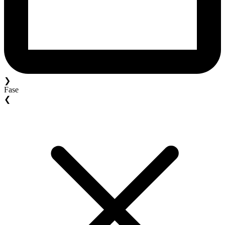
❯
Fase
❮