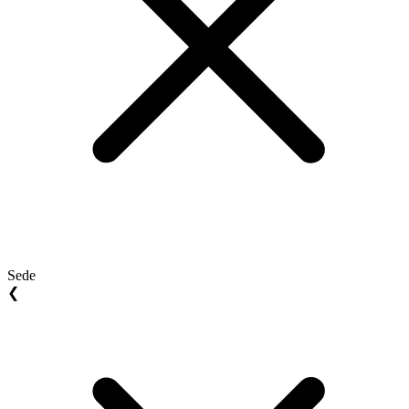
Sede
❮