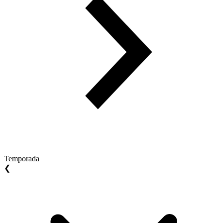
Temporada
❮