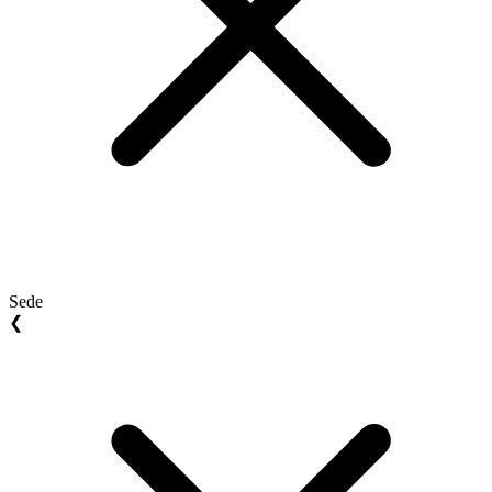
Sede
❮