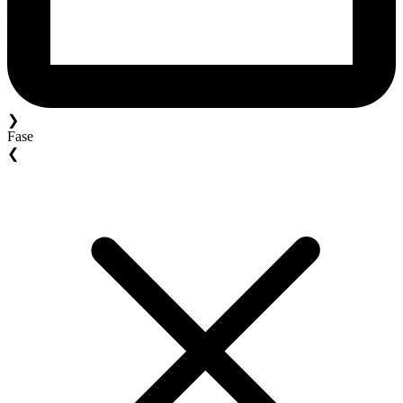
❯
Fase
❮