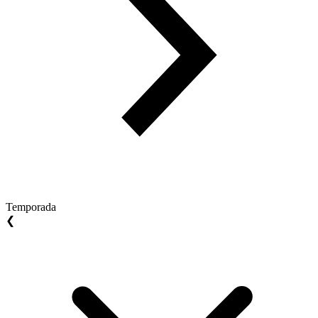
Temporada
❮