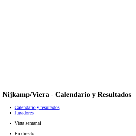
Futures
Futures - Jurmala, LAT - 2026
Futures - Jurmala, LAT - 2026
Volver al inicio del BPT
Dónde ver
Equipos
Calendario y resultados
Posiciones
Nijkamp/Viera - Calendario y Resultados
Calendario y resultados
Jugadores
Vista semanal
En directo