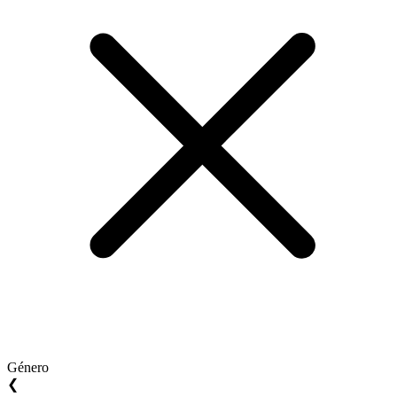
Género
❮