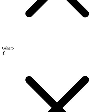
Género
❮