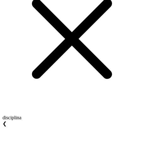
disciplina
❮