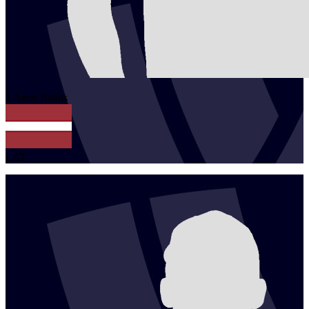
1
Arnis
Relins
LAT