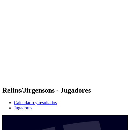
Futures
Futures - Jurmala, LAT - 2026
Futures - Jurmala, LAT - 2026
Volver al inicio del BPT
Dónde ver
Equipos
Calendario y resultados
Posiciones
Relins/Jirgensons - Jugadores
Calendario y resultados
Jugadores