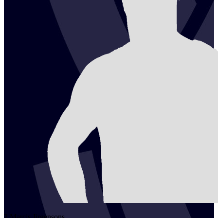
2
Marcis
Jirgensons