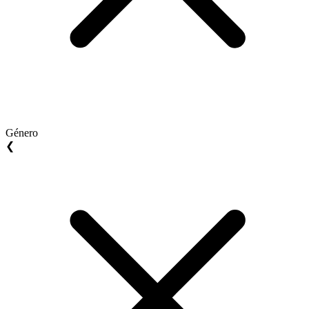
Género
❮