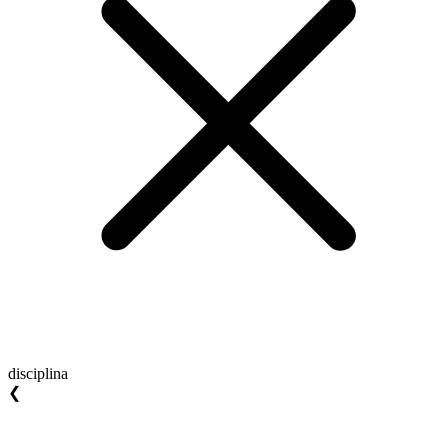
disciplina
❮