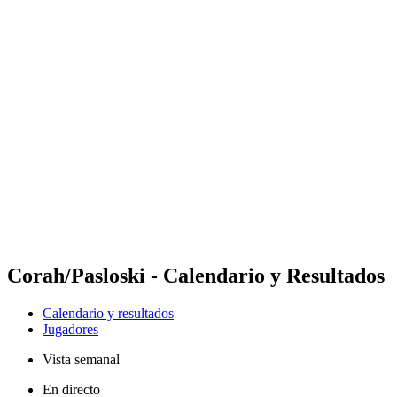
Futures
Futures - Ios, GRE - 2026
Futures - Ios, GRE - 2026
Volver al inicio del BPT
Dónde ver
Equipos
Calendario y resultados
Posiciones
Corah/Pasloski - Calendario y Resultados
Calendario y resultados
Jugadores
Vista semanal
En directo