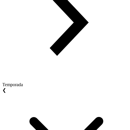
Temporada
❮