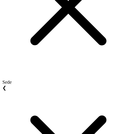
Sede
❮