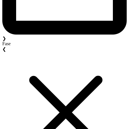
❯
Fase
❮