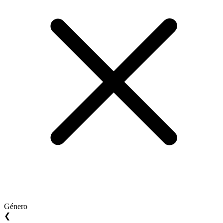
Género
❮