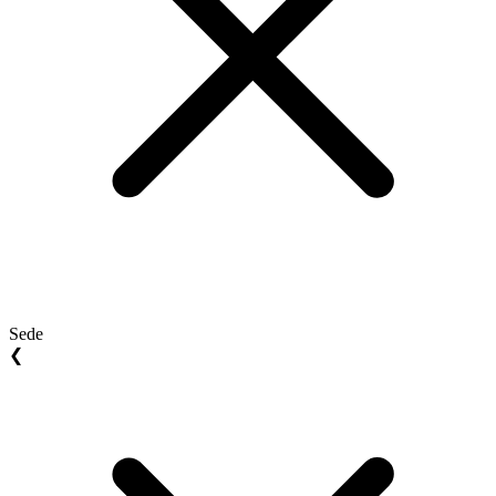
Sede
❮