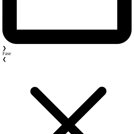
❯
Fase
❮