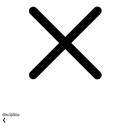
disciplina
❮