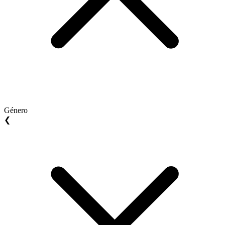
Género
❮