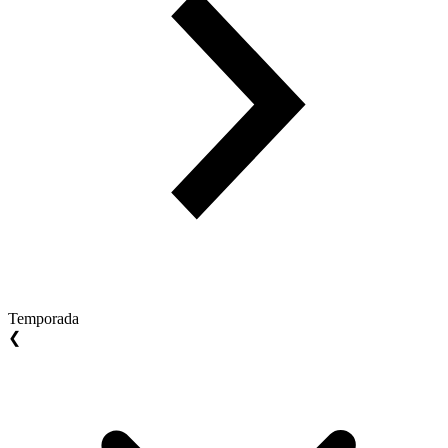
Temporada
❮