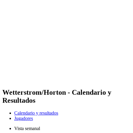
Futures
Futures - Ios, GRE - 2026
Futures - Ios, GRE - 2026
Volver al inicio del BPT
Dónde ver
Equipos
Calendario y resultados
Posiciones
Wetterstrom/Horton - Calendario y
Resultados
Calendario y resultados
Jugadores
Vista semanal