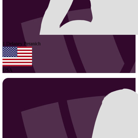
1
Delaney
Peranich
USA