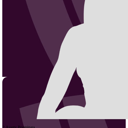
2
Avery
Poppinga