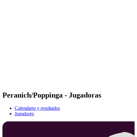
Futures
Futures - Ios, GRE - 2026
Futures - Ios, GRE - 2026
Volver al inicio del BPT
Dónde ver
Equipos
Calendario y resultados
Posiciones
Peranich/Poppinga - Jugadoras
Calendario y resultados
Jugadores