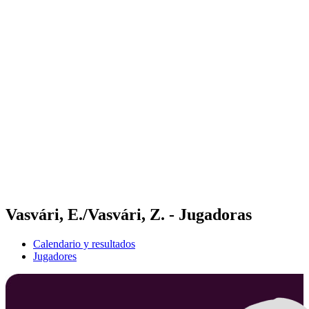
Futures
Futures - Ios, GRE - 2026
Futures - Ios, GRE - 2026
Volver al inicio del BPT
Dónde ver
Equipos
Calendario y resultados
Posiciones
Vasvári, E./Vasvári, Z. - Jugadoras
Calendario y resultados
Jugadores