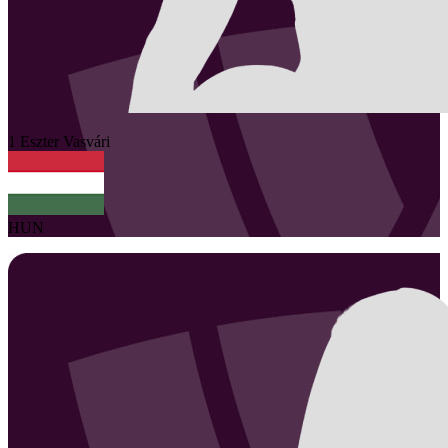
1
Eszter
Vasvári
HUN