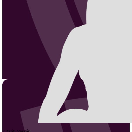
2
Zsófi
Vasvári