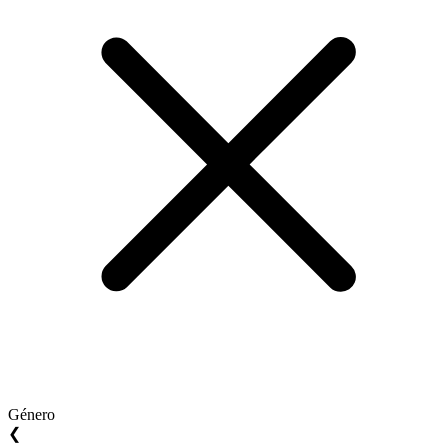
Género
❮