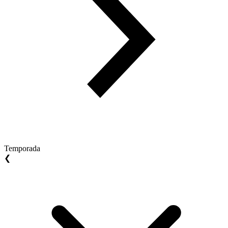
Temporada
❮