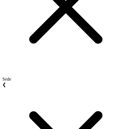
Sede
❮