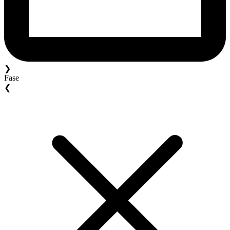
❯
Fase
❮