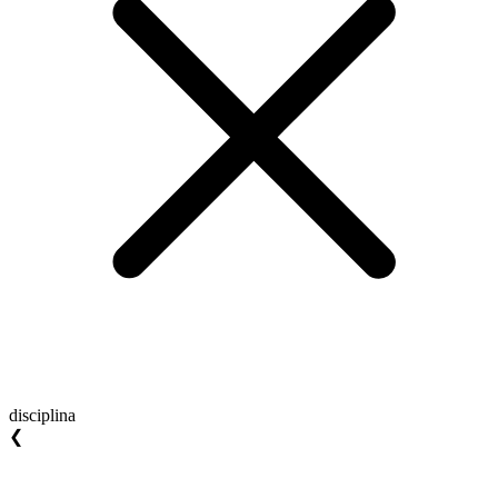
disciplina
❮