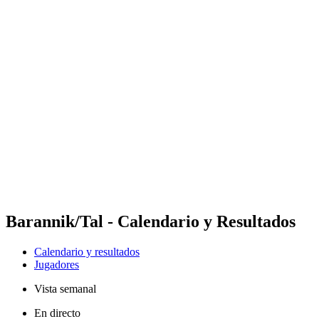
Futures
Futures - Ios, GRE - 2026
Futures - Ios, GRE - 2026
Volver al inicio del BPT
Dónde ver
Equipos
Calendario y resultados
Posiciones
Barannik/Tal - Calendario y Resultados
Calendario y resultados
Jugadores
Vista semanal
En directo