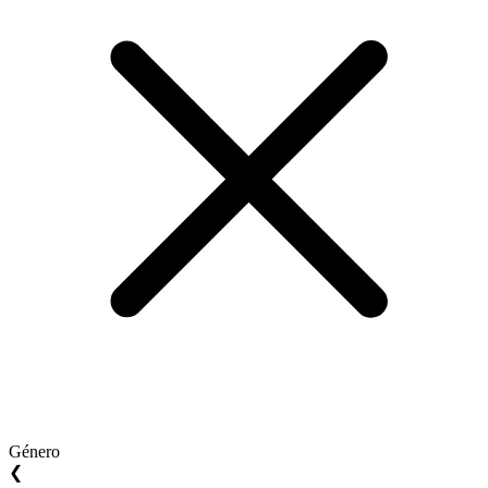
Género
❮