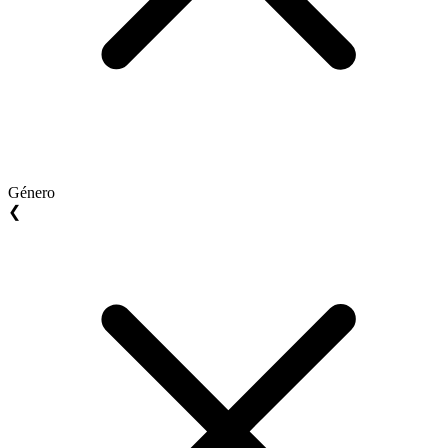
Género
❮