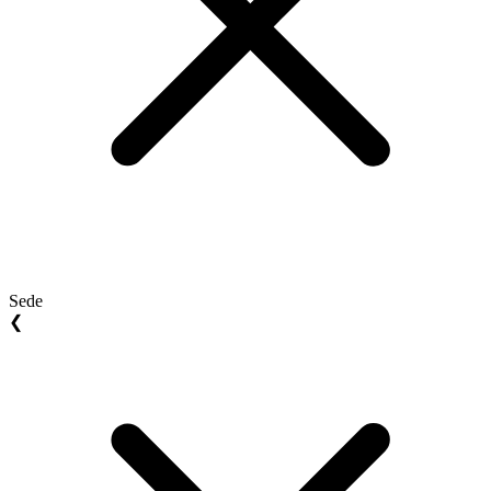
Sede
❮