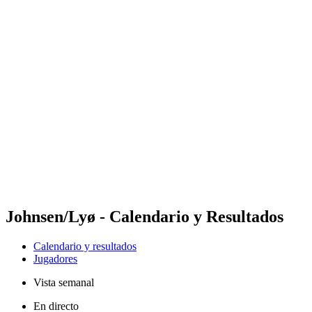
Futures
Futures - Ios, GRE - 2026
Futures - Ios, GRE - 2026
Volver al inicio del BPT
Dónde ver
Equipos
Calendario y resultados
Posiciones
Johnsen/Lyø - Calendario y Resultados
Calendario y resultados
Jugadores
Vista semanal
En directo