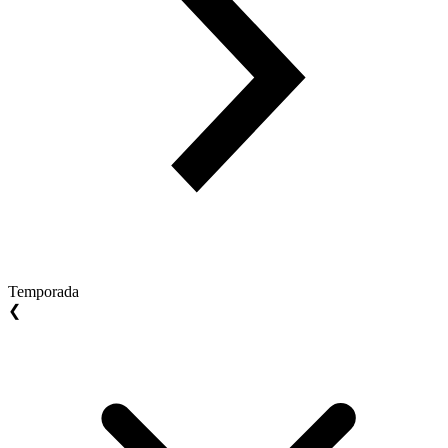
Temporada
❮