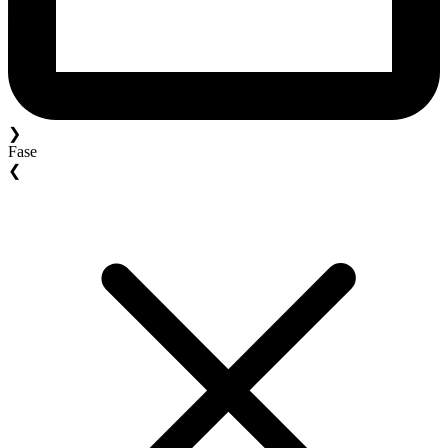
❯
Fase
❮