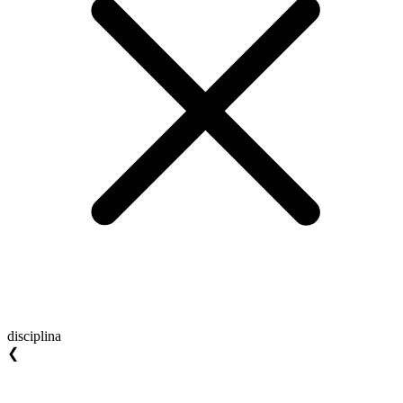
disciplina
❮