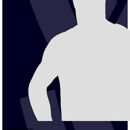
2
Artem
Besarab