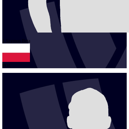
1
Szymon
Beta
POL