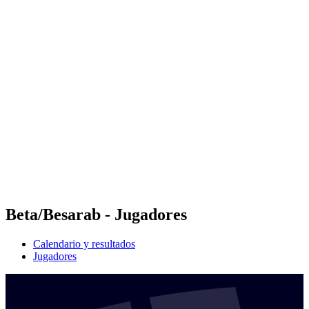
Futures
Futures - Ios, GRE - 2026
Futures - Ios, GRE - 2026
Volver al inicio del BPT
Dónde ver
Equipos
Calendario y resultados
Posiciones
Beta/Besarab - Jugadores
Calendario y resultados
Jugadores