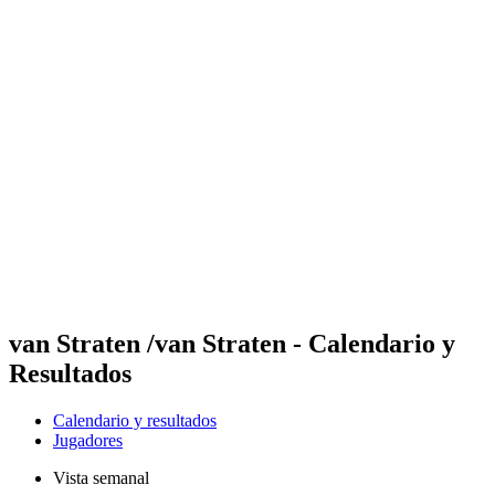
Futures
Futures - Ios, GRE - 2026
Futures - Ios, GRE - 2026
Volver al inicio del BPT
Dónde ver
Equipos
Calendario y resultados
Posiciones
van Straten /van Straten - Calendario y
Resultados
Calendario y resultados
Jugadores
Vista semanal