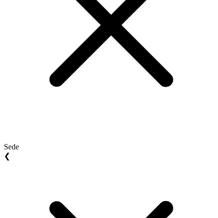
Sede
❮