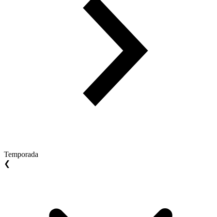
Temporada
❮