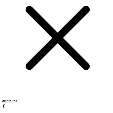
disciplina
❮