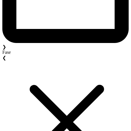
❯
Fase
❮