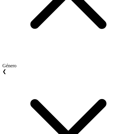
Género
❮