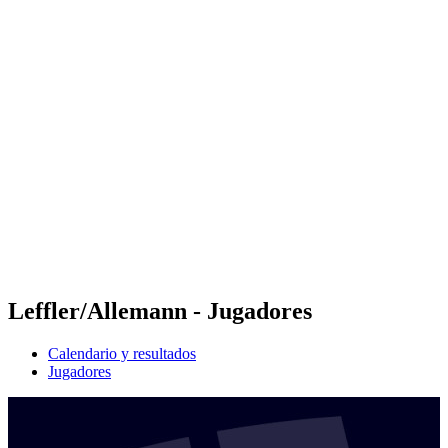
Futures
Futures - Ios, GRE - 2026
Futures - Ios, GRE - 2026
Volver al inicio del BPT
Dónde ver
Equipos
Calendario y resultados
Posiciones
Leffler/Allemann - Jugadores
Calendario y resultados
Jugadores