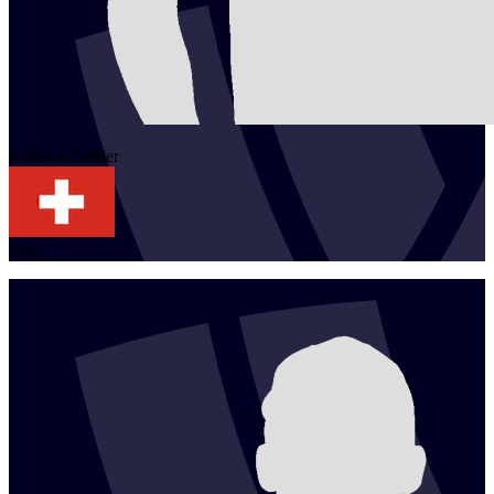
1
Simon
Leffler
SUI