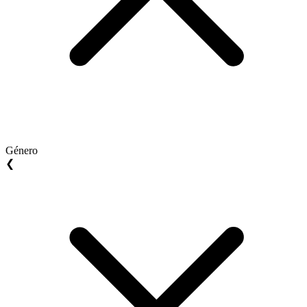
Género
❮