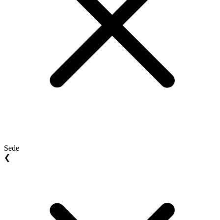
Sede
❮