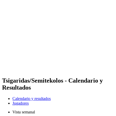
Futures
Futures - Ios, GRE - 2026
Futures - Ios, GRE - 2026
Volver al inicio del BPT
Dónde ver
Equipos
Calendario y resultados
Posiciones
Tsigaridas/Semitekolos - Calendario y
Resultados
Calendario y resultados
Jugadores
Vista semanal