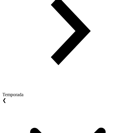
Temporada
❮