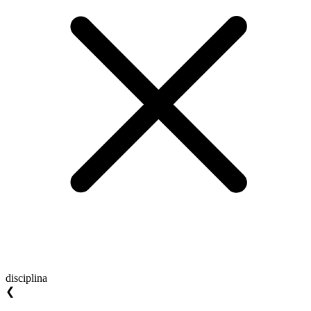
disciplina
❮