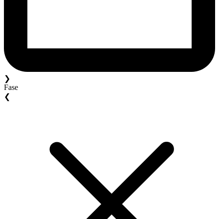
❯
Fase
❮