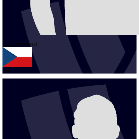
1
Martin
Koupset
CZE