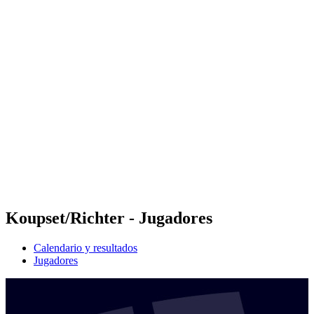
Futures
Futures - Ios, GRE - 2026
Futures - Ios, GRE - 2026
Volver al inicio del BPT
Dónde ver
Equipos
Calendario y resultados
Posiciones
Koupset/Richter - Jugadores
Calendario y resultados
Jugadores