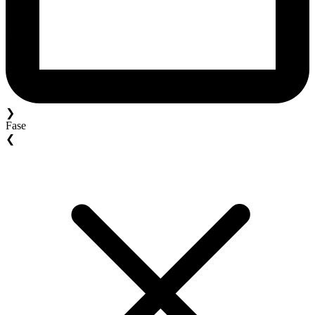
❯
Fase
❮