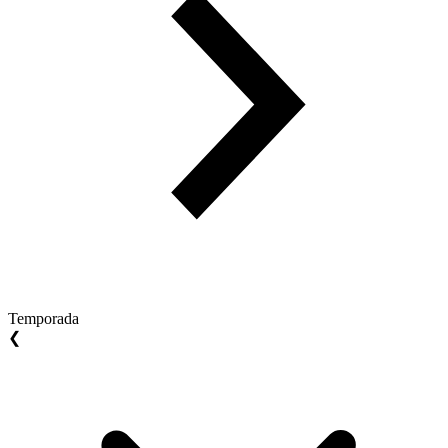
Temporada
❮