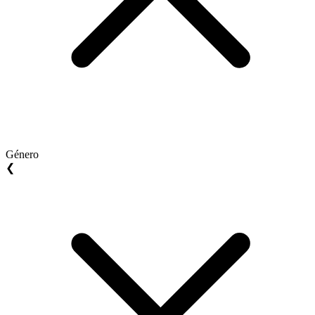
Género
❮