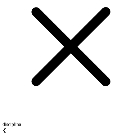
disciplina
❮