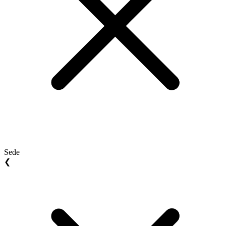
Sede
❮