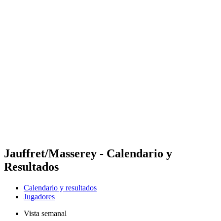
Futures
Futures - Ios, GRE - 2026
Futures - Ios, GRE - 2026
Volver al inicio del BPT
Dónde ver
Equipos
Calendario y resultados
Posiciones
Jauffret/Masserey - Calendario y
Resultados
Calendario y resultados
Jugadores
Vista semanal