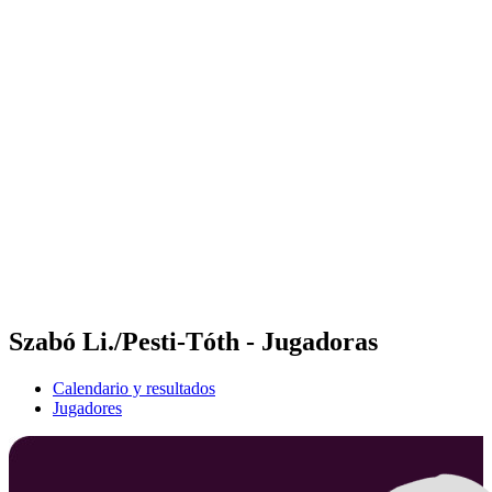
Futures
Futures - Hangzhou, CHN - 2026
Futures - Hangzhou, CHN - 2026
Volver al inicio del BPT
Dónde ver
Equipos
Calendario y resultados
Posiciones
Szabó Li./Pesti-Tóth - Jugadoras
Calendario y resultados
Jugadores