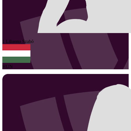
1
Lilianna
Szabó
HUN