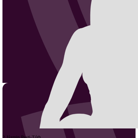
2
Jázmin
Pesti-Tóth