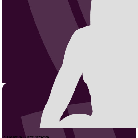
2
Taissiya
Kurdyumova