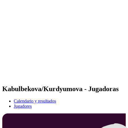
Futures
Futures - Hangzhou, CHN - 2026
Futures - Hangzhou, CHN - 2026
Volver al inicio del BPT
Dónde ver
Equipos
Calendario y resultados
Posiciones
Kabulbekova/Kurdyumova - Jugadoras
Calendario y resultados
Jugadores