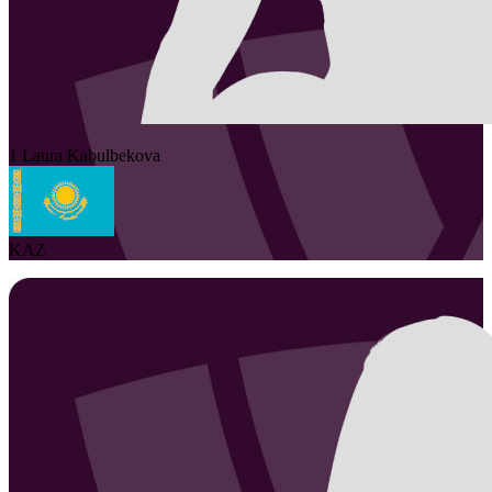
1
Laura
Kabulbekova
KAZ