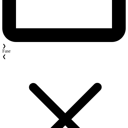
❯
Fase
❮