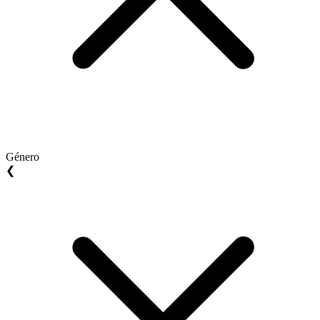
Género
❮