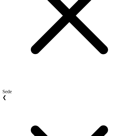
Sede
❮