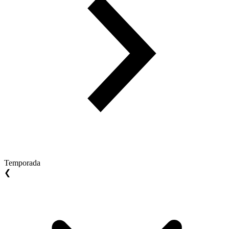
Temporada
❮