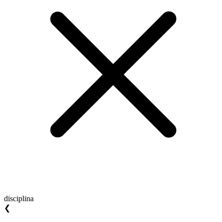
disciplina
❮