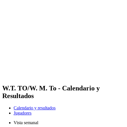
Futures
Futures - Hangzhou, CHN - 2026
Futures - Hangzhou, CHN - 2026
Volver al inicio del BPT
Dónde ver
Equipos
Calendario y resultados
Posiciones
W.T. TO/W. M. To - Calendario y
Resultados
Calendario y resultados
Jugadores
Vista semanal