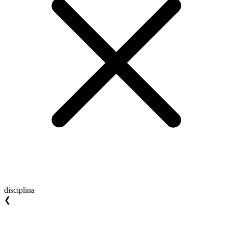
disciplina
❮