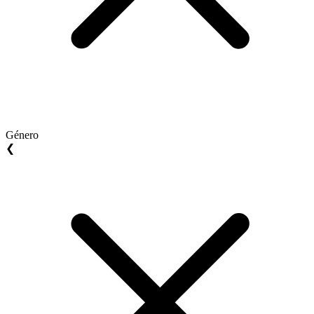
Género
❮