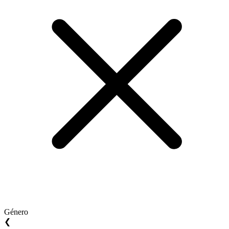
Género
❮