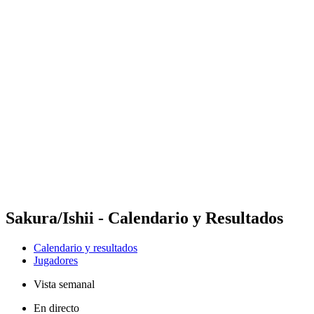
Futures
Futures - Hangzhou, CHN - 2026
Futures - Hangzhou, CHN - 2026
Volver al inicio del BPT
Dónde ver
Equipos
Calendario y resultados
Posiciones
Sakura/Ishii - Calendario y Resultados
Calendario y resultados
Jugadores
Vista semanal
En directo