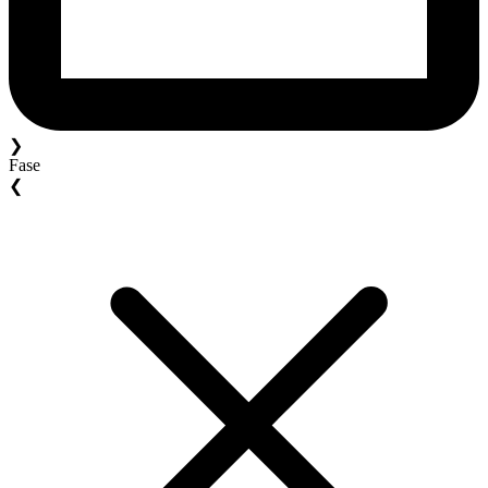
❯
Fase
❮