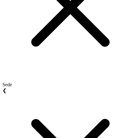
Sede
❮