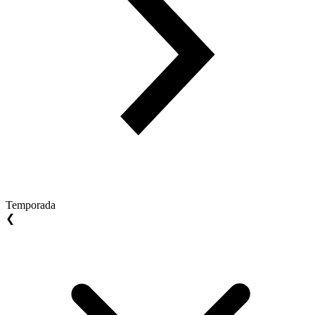
Temporada
❮