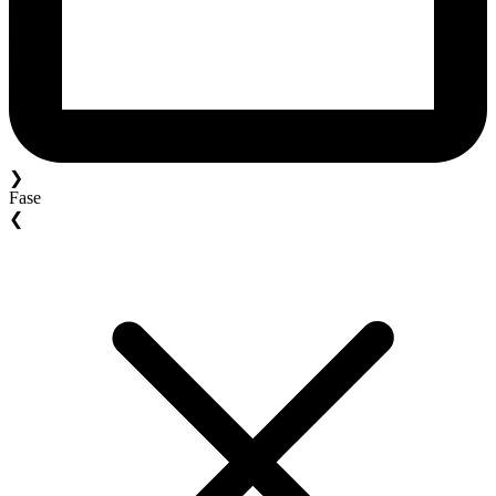
❯
Fase
❮