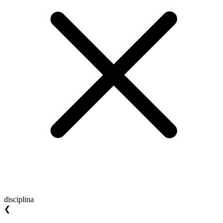
disciplina
❮