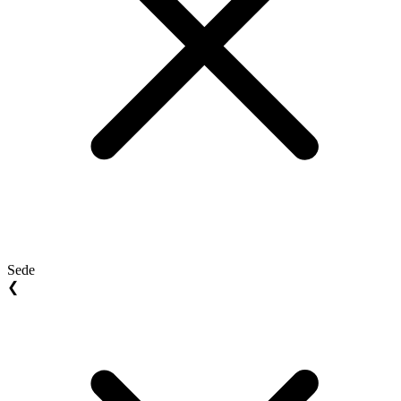
Sede
❮