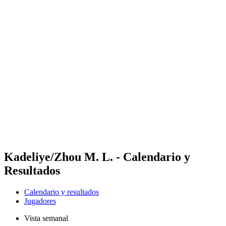
Futures
Futures - Hangzhou, CHN - 2026
Futures - Hangzhou, CHN - 2026
Volver al inicio del BPT
Dónde ver
Equipos
Calendario y resultados
Posiciones
Kadeliye/Zhou M. L. - Calendario y
Resultados
Calendario y resultados
Jugadores
Vista semanal