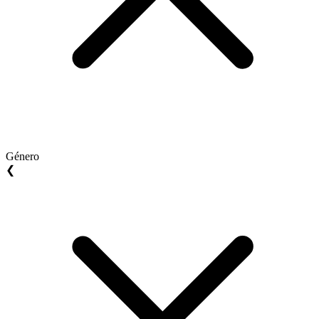
Género
❮