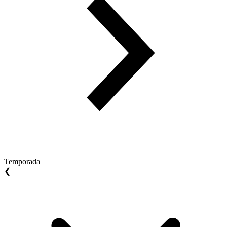
Temporada
❮