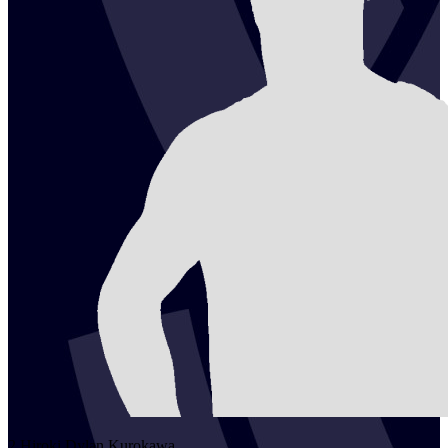
2
Hiroki Dylan
Kurokawa