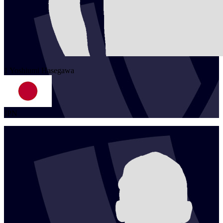
1
Yoshiumi
Hasegawa
JPN