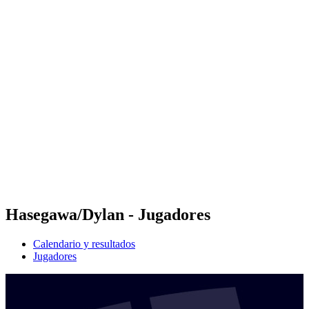
Futures
Futures - Hangzhou, CHN - 2026
Futures - Hangzhou, CHN - 2026
Volver al inicio del BPT
Dónde ver
Equipos
Calendario y resultados
Posiciones
Hasegawa/Dylan - Jugadores
Calendario y resultados
Jugadores