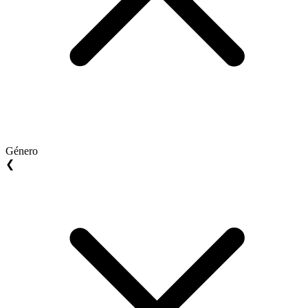
Género
❮