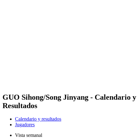
Futures
Futures - Hangzhou, CHN - 2026
Futures - Hangzhou, CHN - 2026
Volver al inicio del BPT
Dónde ver
Equipos
Calendario y resultados
Posiciones
GUO Sihong/Song Jinyang - Calendario y
Resultados
Calendario y resultados
Jugadores
Vista semanal