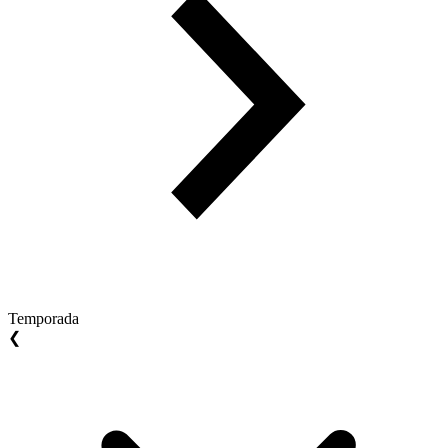
Temporada
❮