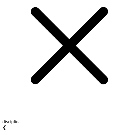
disciplina
❮