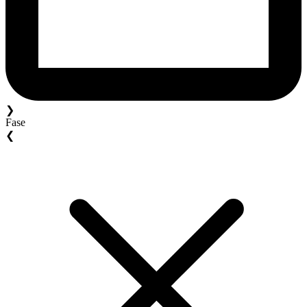
❯
Fase
❮