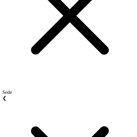
Sede
❮