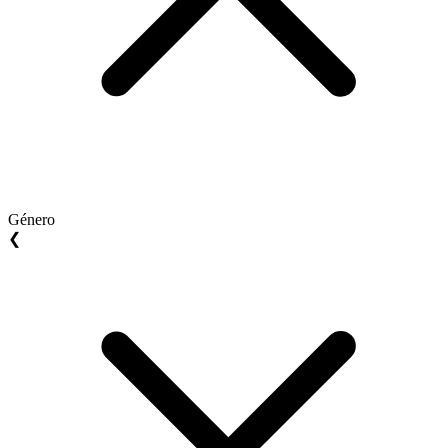
Género
❮