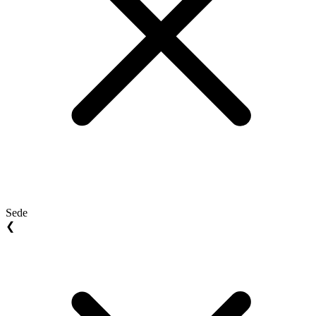
Sede
❮