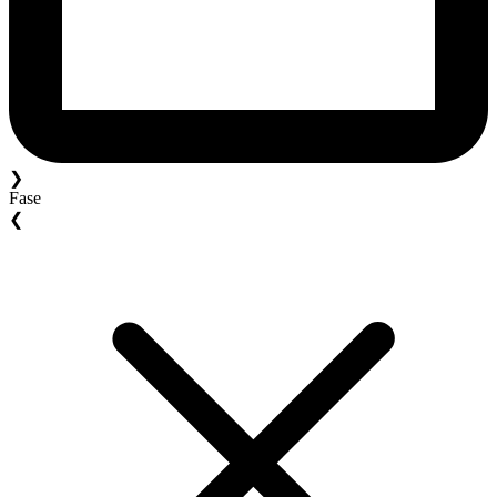
❯
Fase
❮