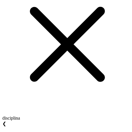
disciplina
❮