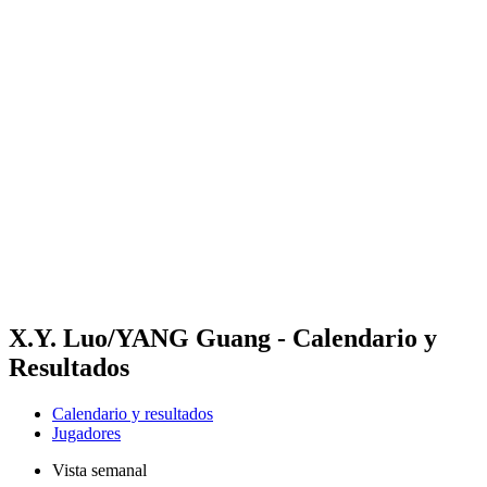
Futures
Futures - Hangzhou, CHN - 2026
Futures - Hangzhou, CHN - 2026
Volver al inicio del BPT
Dónde ver
Equipos
Calendario y resultados
Posiciones
X.Y. Luo/YANG Guang - Calendario y
Resultados
Calendario y resultados
Jugadores
Vista semanal