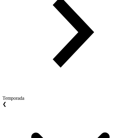
Temporada
❮