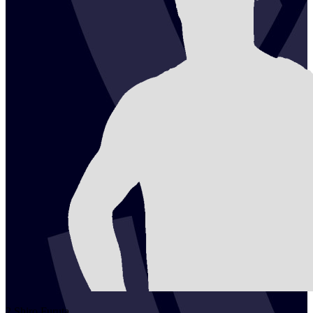
2
Shiro
Furuta