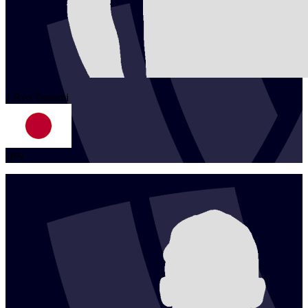
1
Ryo
Tatsumi
JPN