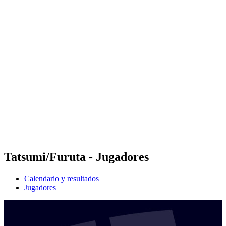
Futures
Futures - Hangzhou, CHN - 2026
Futures - Hangzhou, CHN - 2026
Volver al inicio del BPT
Dónde ver
Equipos
Calendario y resultados
Posiciones
Tatsumi/Furuta - Jugadores
Calendario y resultados
Jugadores