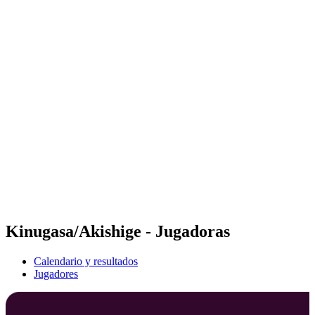
Futures
Futures - Haikou, CHN - 2026
Futures - Haikou, CHN - 2026
Volver al inicio del BPT
Dónde ver
Equipos
Calendario y resultados
Posiciones
Competición
Kinugasa/Akishige - Jugadoras
Calendario y resultados
Jugadores