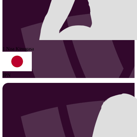
1
Noa
Kinugasa
JPN