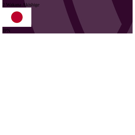
2
Wakana
Akishige
JPN