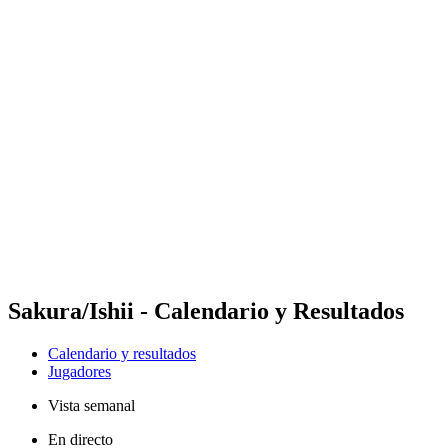
Futures
Futures - Geneva, SUI - 2026
Futures - Geneva, SUI - 2026
Volver al inicio del BPT
Dónde ver
Equipos
Calendario y resultados
Posiciones
Sakura/Ishii - Calendario y Resultados
Calendario y resultados
Jugadores
Vista semanal
En directo