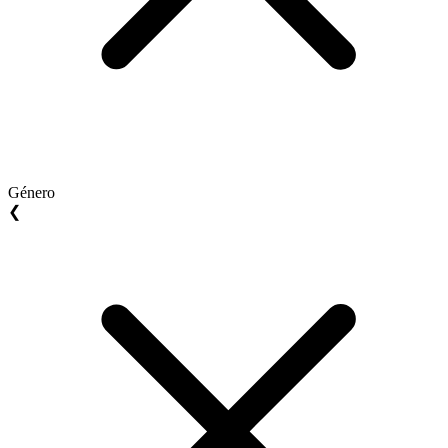
Género
❮