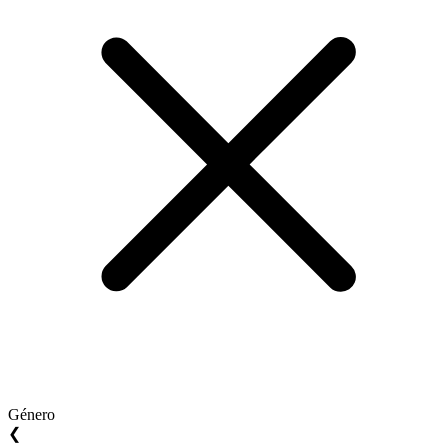
Género
❮