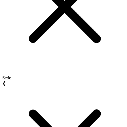
Sede
❮