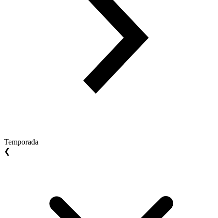
Temporada
❮