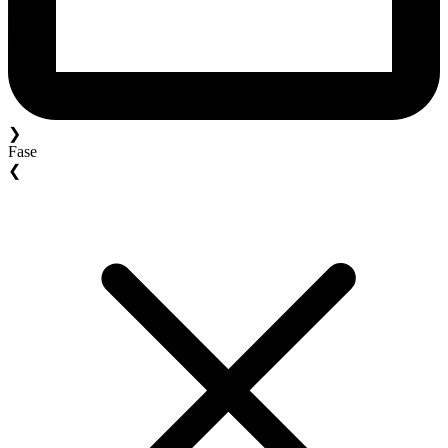
❯
Fase
❮