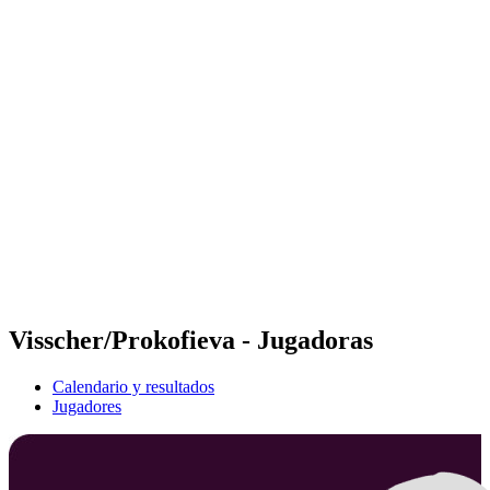
Futures
Futures - Geneva, SUI - 2026
Futures - Geneva, SUI - 2026
Volver al inicio del BPT
Dónde ver
Equipos
Calendario y resultados
Posiciones
Visscher/Prokofieva - Jugadoras
Calendario y resultados
Jugadores