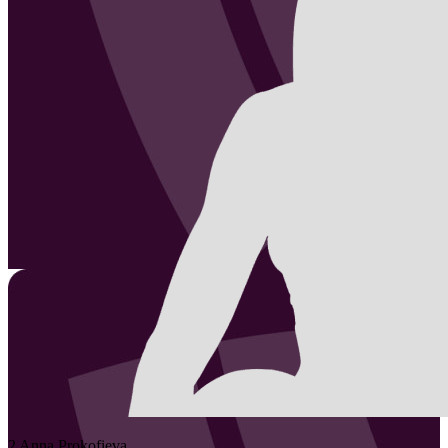
2
Anna
Prokofieva