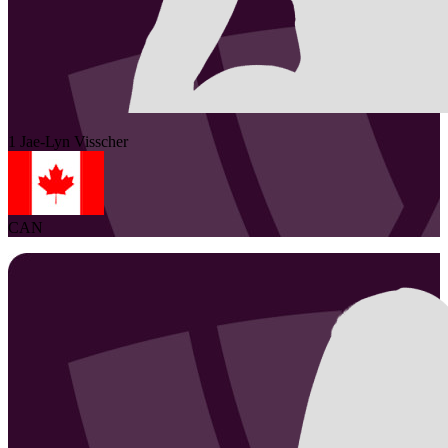
1
Jae-Lyn
Visscher
CAN