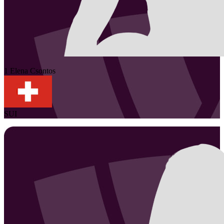
1
Elena
Csontos
SUI