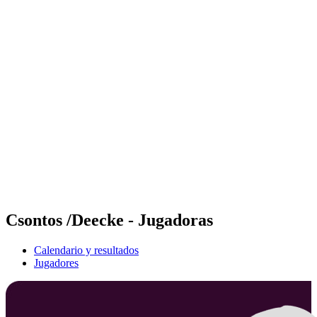
Futures
Futures - Geneva, SUI - 2026
Futures - Geneva, SUI - 2026
Volver al inicio del BPT
Dónde ver
Equipos
Calendario y resultados
Posiciones
Csontos /Deecke - Jugadoras
Calendario y resultados
Jugadores