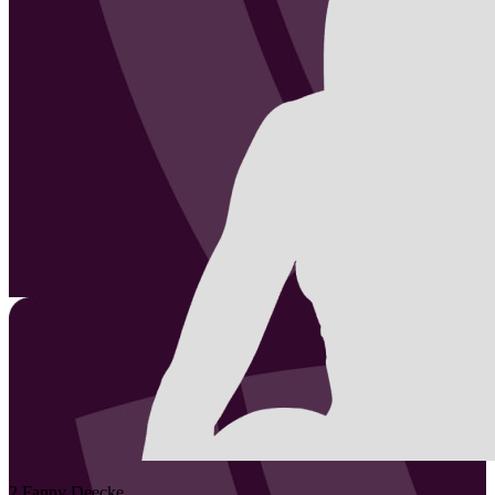
2
Fanny
Deecke