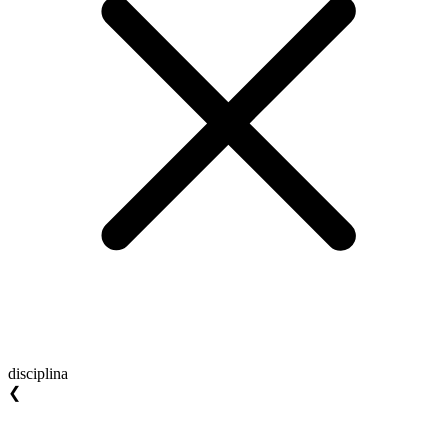
disciplina
❮