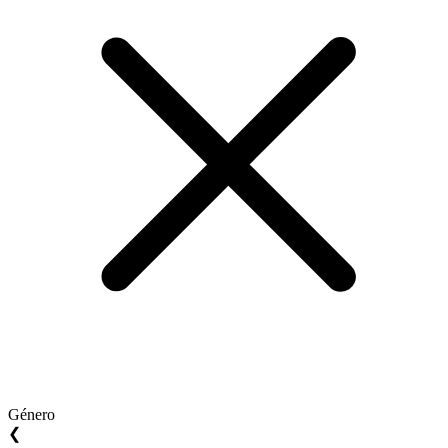
Género
❮