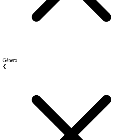
Género
❮