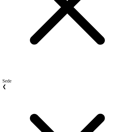
Sede
❮