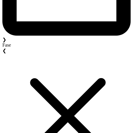
❯
Fase
❮