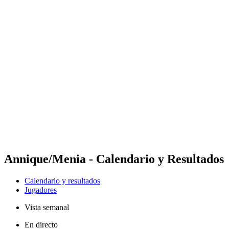
Futures
Futures - Geneva, SUI - 2026
Futures - Geneva, SUI - 2026
Volver al inicio del BPT
Dónde ver
Equipos
Calendario y resultados
Posiciones
Annique/Menia - Calendario y Resultados
Calendario y resultados
Jugadores
Vista semanal
En directo