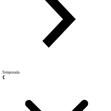
Temporada
❮