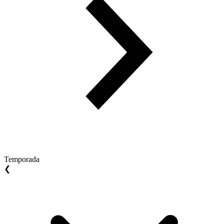
Temporada
❮