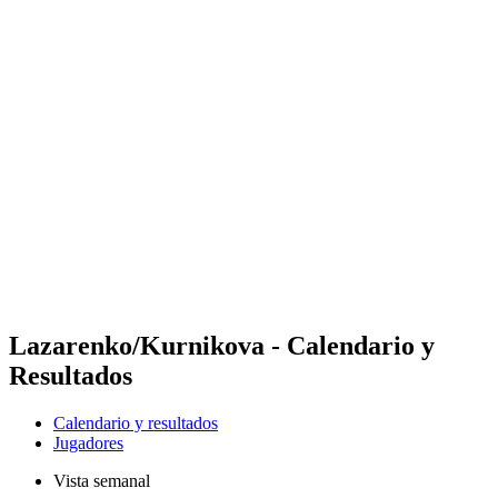
Futures
Futures - Geneva, SUI - 2026
Futures - Geneva, SUI - 2026
Volver al inicio del BPT
Dónde ver
Equipos
Calendario y resultados
Posiciones
Lazarenko/Kurnikova - Calendario y
Resultados
Calendario y resultados
Jugadores
Vista semanal