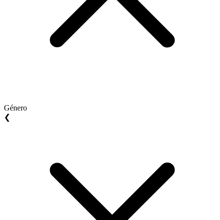
Género
❮