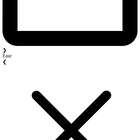
❯
Fase
❮