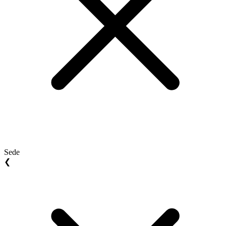
Sede
❮