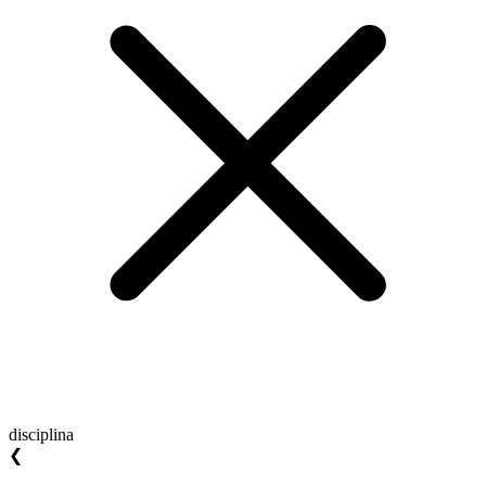
disciplina
❮