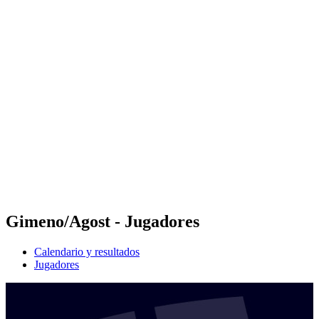
Futures
Futures - Geneva, SUI - 2026
Futures - Geneva, SUI - 2026
Volver al inicio del BPT
Dónde ver
Equipos
Calendario y resultados
Posiciones
Gimeno/Agost - Jugadores
Calendario y resultados
Jugadores