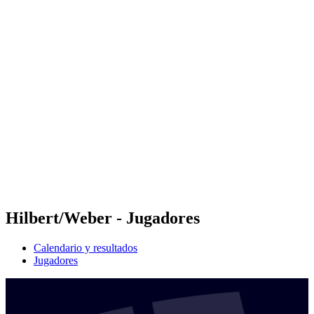
Futures
Futures - Geneva, SUI - 2026
Futures - Geneva, SUI - 2026
Volver al inicio del BPT
Dónde ver
Equipos
Calendario y resultados
Posiciones
Hilbert/Weber - Jugadores
Calendario y resultados
Jugadores