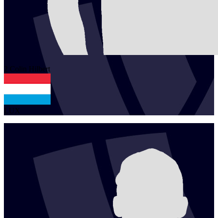
2
Colin
Hilbert
LUX