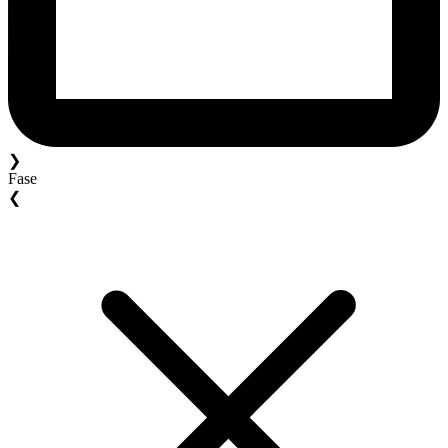
❯
Fase
❮