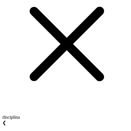
disciplina
❮