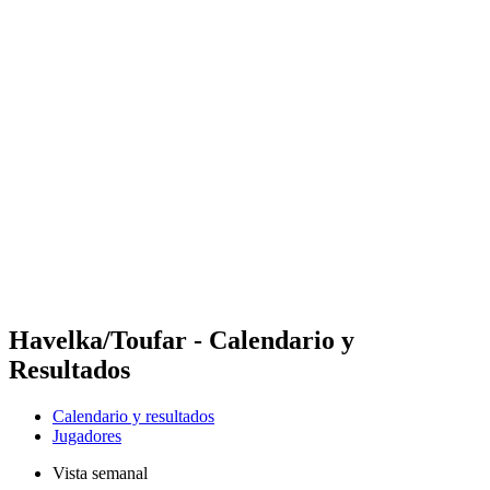
Futures
Futures - Geneva, SUI - 2026
Futures - Geneva, SUI - 2026
Volver al inicio del BPT
Dónde ver
Equipos
Calendario y resultados
Posiciones
Havelka/Toufar - Calendario y
Resultados
Calendario y resultados
Jugadores
Vista semanal