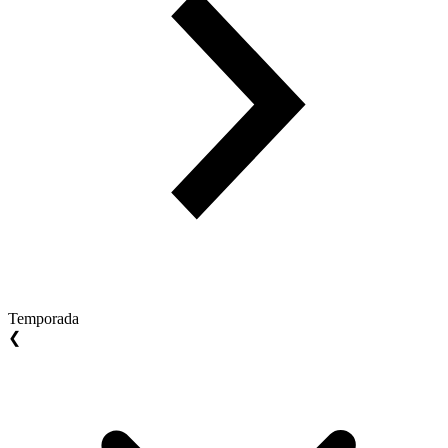
Temporada
❮