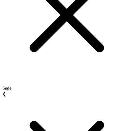
Sede
❮