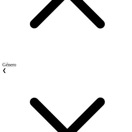
Género
❮