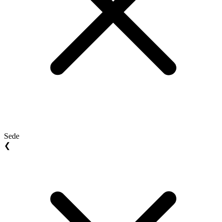
Sede
❮