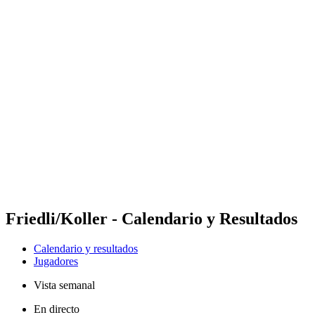
Futures
Futures - Geneva, SUI - 2026
Futures - Geneva, SUI - 2026
Volver al inicio del BPT
Dónde ver
Equipos
Calendario y resultados
Posiciones
Friedli/Koller - Calendario y Resultados
Calendario y resultados
Jugadores
Vista semanal
En directo