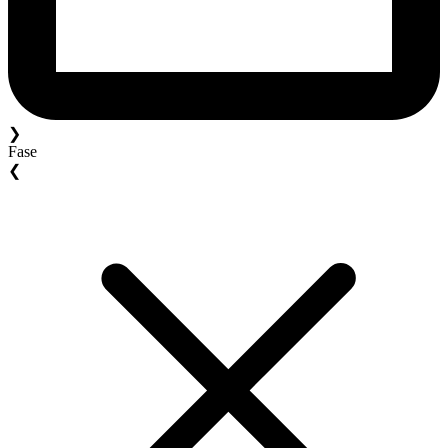
❯
Fase
❮