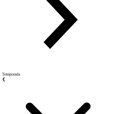
Temporada
❮