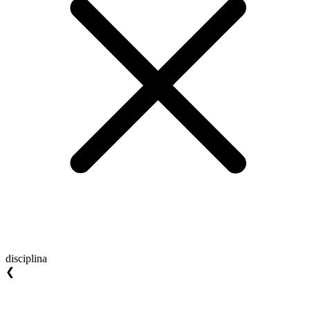
disciplina
❮