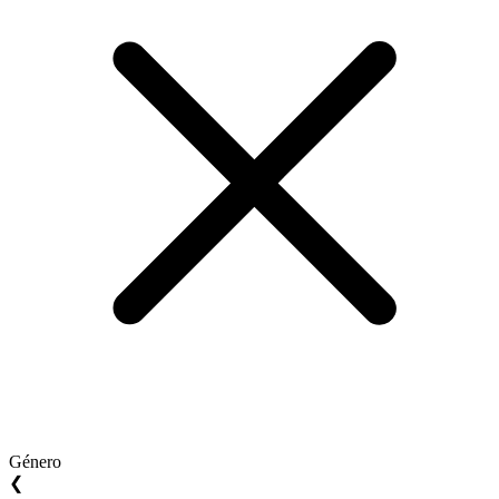
Género
❮