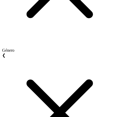
Género
❮