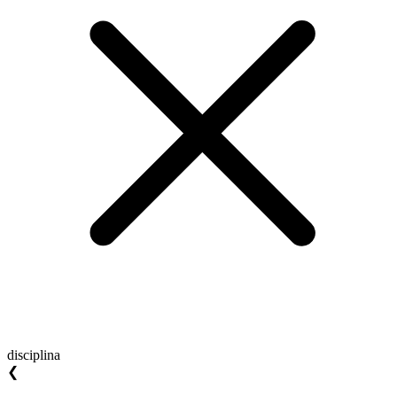
disciplina
❮