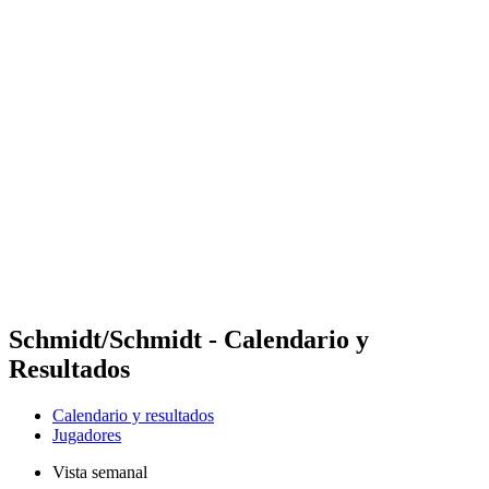
Futures
Futures - Geneva, SUI - 2026
Futures - Geneva, SUI - 2026
Volver al inicio del BPT
Dónde ver
Equipos
Calendario y resultados
Posiciones
Schmidt/Schmidt - Calendario y
Resultados
Calendario y resultados
Jugadores
Vista semanal