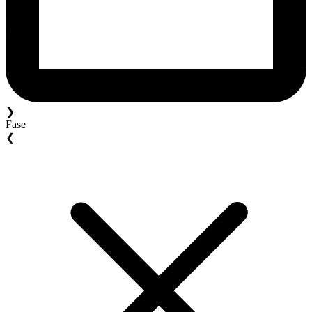
❯
Fase
❮