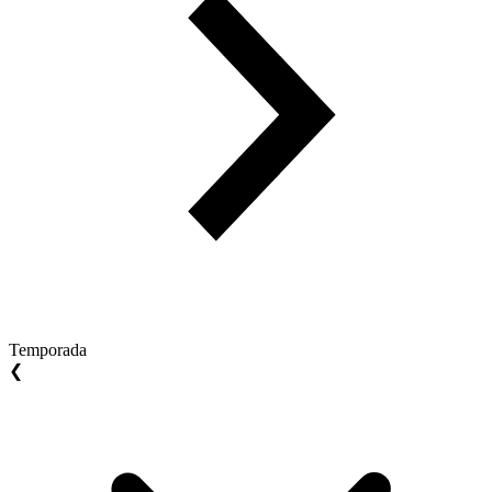
Temporada
❮