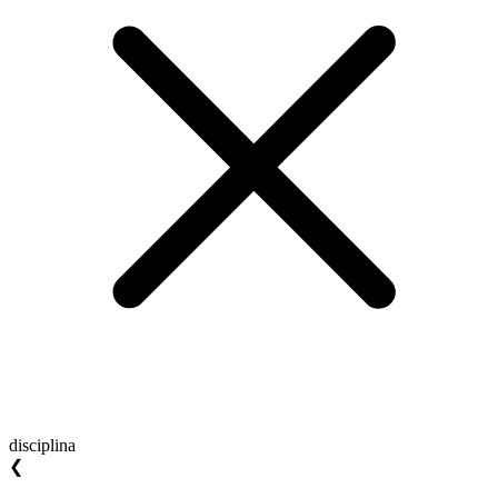
disciplina
❮