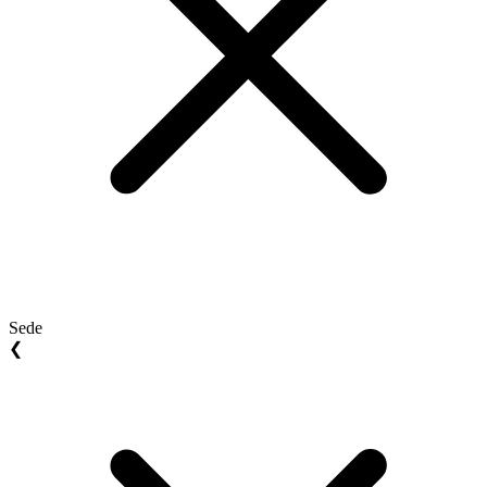
Sede
❮