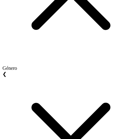
Género
❮